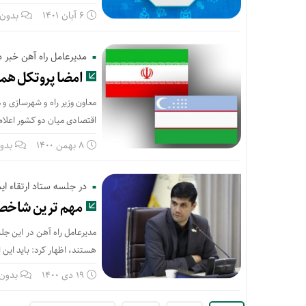
6 آبان 1401
بدون 
مدیرعامل راه آهن خبر د
امضا پروتکل همکا
معاون وزیر راه و شهرسازی و 
اقتصادی میان دو کشور اعلام 
8 بهمن 1400
بدو
در جلسه ستاد ارتقاء ای
مهم ترین شاخص 
مدیرعامل راه آهن در این جلس
هستند، اظهار کرد: باید این ا
19 دی 1400
بدون 