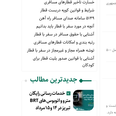
خسارت تاخیر قطارهای مسافری
هن جمهوری
شرایط و قوانین کوپه دربست قطار
۵۱۴۹ سامانه صدای مسافر راه آهن
آنچه در مورد سفر با قطار باید بدانیم
آشنایی با حقوق مسافر در سفر با قطار
رتبه بندی و امکانات قطارهای مسافری
توشه همراه مجاز و غیرمجاز در سفر با قطار
با حضور وزیر راه و شهرسازی و مدیرعامل راه آهن، طی مراسمی چهارمین مرحله ورود ناوگان جدید به شبکه ریلی کشور شامل 500
آشنایی با قوانین صدور بلیت قطار برای
کودکان
جدیدترین مطالب
خدمات رسانی رایگان
مترو و اتوبوس های BRT
انست و
تبریز در ۱۴ و ۱۵ مرداد
 دارد.