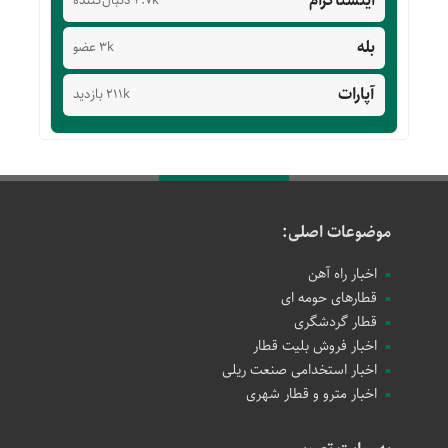
اینستاگرام
4.7k دنبال‌کننده
بله
3k عضو
آپارات
211k بازدید
موضوعات اصلی:
اخبار راه آهن
قطارهای حومه ای
قطار گردشگری
اخبار فروش بلیت قطار
اخبار استخدامی صنعت ریلی
اخبار مترو و قطار شهری