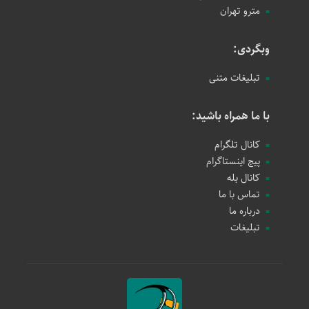
مترو تهران
وبگردی:
تبلیغات متنی
با ما همراه باشید:
کانال تلگرام
پیج اینستاگرام
کانال بله
تماس با ما
درباره ما
تبلیغات