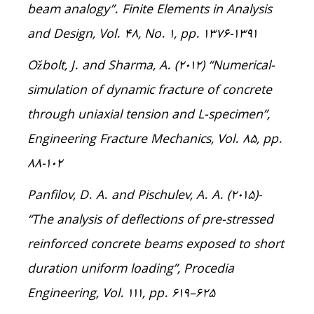
beam analogy”. Finite Elements in Analysis
and Design, Vol. 48, No. 1, pp. 1376-1391
-Ožbolt, J. and Sharma, A. (2012) “Numerical
simulation of dynamic fracture of concrete
through uniaxial tension and L-specimen”,
Engineering Fracture Mechanics, Vol. 85, pp.
88-102
-Panfilov, D. A. and Pischulev, A. A. (2015)
“The analysis of deflections of pre-stressed
reinforced concrete beams exposed to short
duration uniform loading”, Procedia
Engineering, Vol. 111, pp. 619–۶۲۵