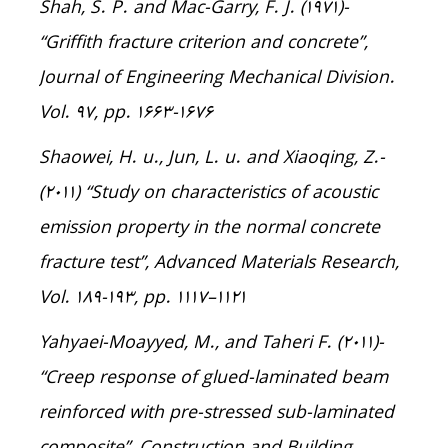
-Shah, S. P. and Mac-Garry, F. J. (1971)
“Griffith fracture criterion and concrete”,
Journal of Engineering Mechanical Division.
Vol. 97, pp. 1663-1676
-Shaowei, H. u., Jun, L. u. and Xiaoqing, Z.
(2011) “Study on characteristics of acoustic
emission property in the normal concrete
fracture test”, Advanced Materials Research,
Vol. 189-193, pp. 1117–۱۱۲۱
-Yahyaei-Moayyed, M., and Taheri F. (2011)
“Creep response of glued-laminated beam
reinforced with pre-stressed sub-laminated