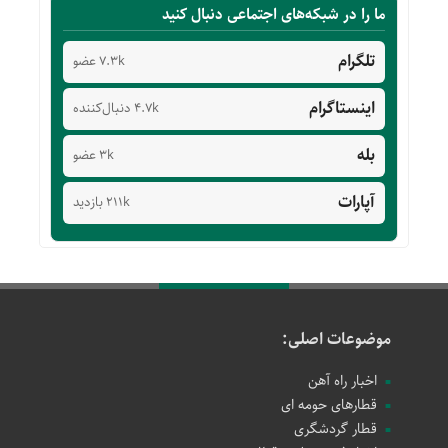
ما را در شبکه‌های اجتماعی دنبال کنید
تلگرام
7.3k عضو
اینستاگرام
4.7k دنبال‌کننده
بله
3k عضو
آپارات
211k بازدید
موضوعات اصلی:
اخبار راه آهن
قطارهای حومه ای
قطار گردشگری