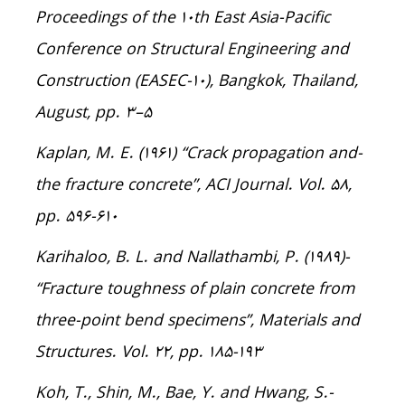
Proceedings of the 10th East Asia-Pacific
Conference on Structural Engineering and
Construction (EASEC-10), Bangkok, Thailand,
August, pp. 3–۵
-Kaplan, M. E. (1961) “Crack propagation and
the fracture concrete”, ACI Journal. Vol. 58,
pp. 596-610
-Karihaloo, B. L. and Nallathambi, P. (1989)
“Fracture toughness of plain concrete from
three-point bend specimens”, Materials and
Structures. Vol. 22, pp. 185-193
-Koh, T., Shin, M., Bae, Y. and Hwang, S.