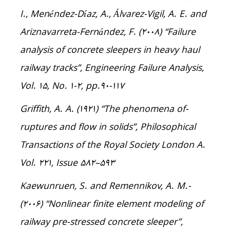
I., Menéndez-Díaz, A., Álvarez-Vigil, A. E. and
Ariznavarreta-Fernández, F. (2008) “Failure
analysis of concrete sleepers in heavy haul
railway tracks”, Engineering Failure Analysis,
Vol. 15, No. 1-2, pp.90-117
-Griffith, A. A. (1921) “The phenomena of
ruptures and flow in solids”, Philosophical
Transactions of the Royal Society London A.
Vol. 221, Issue 582–۵۹۳
-Kaewunruen, S. and Remennikov, A. M.
(2006) “Nonlinear finite element modeling of
railway pre-stressed concrete sleeper”,