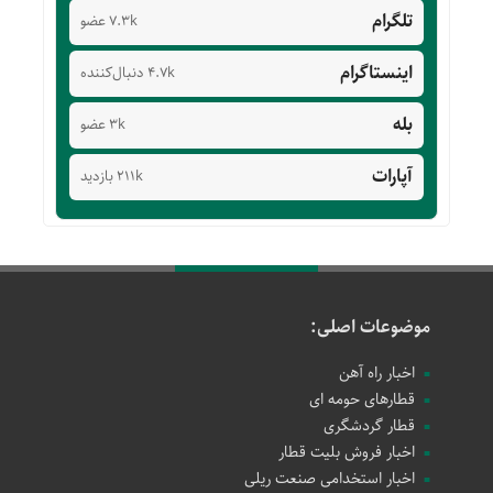
تلگرام
7.3k عضو
اینستاگرام
4.7k دنبال‌کننده
بله
3k عضو
آپارات
211k بازدید
موضوعات اصلی:
اخبار راه آهن
قطارهای حومه ای
قطار گردشگری
اخبار فروش بلیت قطار
اخبار استخدامی صنعت ریلی