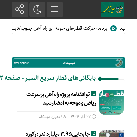
برنامه حرکت قطارهای حومه ای راه آهن جنوب/تابستان۱۴۰۵
بایگانی‌های قطار سریع السیر - صفحه 2 از 6
توافقنامه پروژه راه آهن پرسرعت
ریاض و دوحه به امضا رسید
22 آذر 1404
بدون دیدگاه
جابجایی ۳.۹۵ میلیارد نفر؛ رکورد