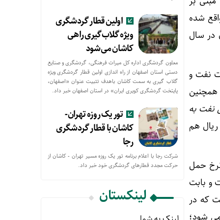
مبنی بر
اقع شده
اولین قطار گردشگری
ویژه گلاب‌گیری راهی
 در سال
کاشان می‌شود
معاون گردشگری اداره کل میراث فرهنگی، گردشگری و صنایع
ت نفت و
دستی استان اصفهان از راه اندازی اولین قطار گردشگری ویژه
گلاب گیری به سمت کاشان باهدف تثبیت عنوان «اصفهان،
 همچنین
پایتخت گردشگری کویری ایران» در استان اصفهان خبر داد.
 نفت به
تور یک روزه تهران-
مان می‌شد، یک ریال هم
کاشان با قطار گردشگری
رجا
شرکت رجا با اعلام برنامه تور یک روزه مسیر تهران - کاشان از
 نرخ حمل
حركت مجدد قطارهای گردشگری خود خبر داد.
۱ کیلومتر با قطار حدود ۳۰ تا ۴۰ دلار است و بابت
لینکستان
ر حالی است که در‌
۳ تا ۴۰ دلار عاید کشور می شود؛
لینک به شما