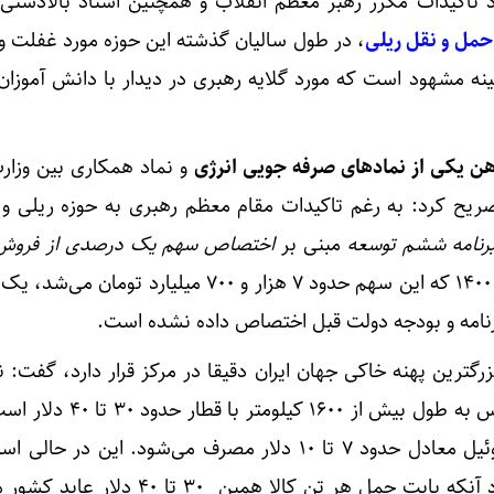
د تاکیدات مکرر رهبر معظم انقلاب و همچنین اسناد بالادستی 
حمل و نقل ریلی
، در طول سالیان گذشته این حوزه مورد غفلت و
ه مشهود است که مورد گلایه رهبری در دیدار با دانش آموزان
آهن یکی از نمادهای صرفه جویی انرژی
و نماد همکاری بین وزار
ریح کرد: به رغم تاکیدات مقام معظم رهبری به حوزه ریلی و
مبنی بر
اختصاص سهم یک درصدی از فروش‌
، طی ۵ سال ۱۳۹۶ تا ۱۴۰۰ که این سهم حدود ۷ هزار و ۷۰۰ میلیارد تو
رنامه و بودجه دولت قبل اختصاص داده نشده است.
بزرگترین پهنه خاکی جهان ایران دقیقا در مرکز قرار دارد، گفت:
هر تن بار از سرخس تا بندرعباس به طول بیش از ۶۰۰
حمل آن حدود ۷ تا ۱۰ لیتر گازوئیل معادل حدود ۷ تا ۱۰ دلار مصرف می‌شود. این د
حمل بار از طریق جاده، با وجود آنکه بابت حمل هر تن کالا همین ۰