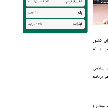
اینستاگرام
4.7k دنبال‌کننده
بله
3k عضو
آپارات
211k بازدید
د، حدود ۲۰۰ میلیون دلار برای کشور
۴۰ میلیون دلار به کشور یارانه
 اسلامی
ر برنامه
، موضوع