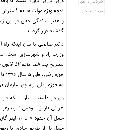
وری انرژی ایران، گفت: با وجو
شرکت راه آهن
توجه ویژه دولت ها به گسترش
میعاد صالحی
و عقب ماندگی جدی در این زمین
گذشته قرار گرفت.
دکتر صالحی با بیان اینکه
راه 
وزارت راه و شهرسازی است، تص
تصریح
بند الف ماده ۵۷ قانون برنامه ششم توسعه
حوزه ریلی
به حوزه ریلی از سوی سازمان ب
وی در ادامه، با بیان اینکه در 