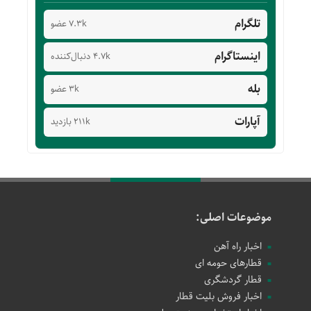
تلگرام
7.3k عضو
اینستاگرام
4.7k دنبال‌کننده
بله
3k عضو
آپارات
211k بازدید
موضوعات اصلی:
اخبار راه آهن
قطارهای حومه ای
قطار گردشگری
اخبار فروش بلیت قطار