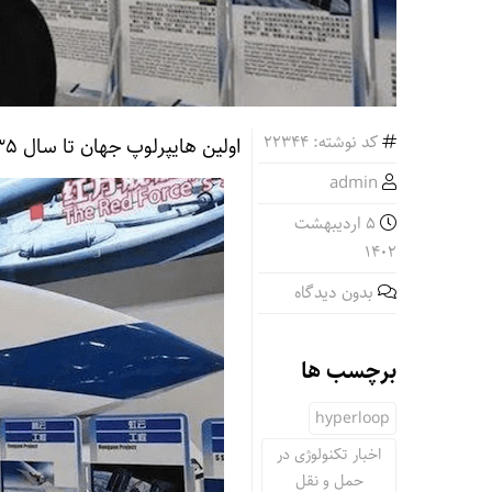
کد نوشته: 22344
اولین هایپرلوپ جهان تا سال ۲۰۳۵ در چین ساخته خواهد شد
admin
5 اردیبهشت
1402
بدون دیدگاه
برچسب ها
hyperloop
اخبار تکنولوژی در
حمل و نقل