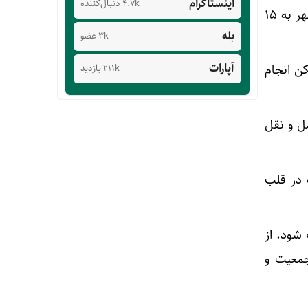
اینستاگرام
4.7k دنبال‌کننده
۱۰۰۰ کیلومتر بر ساعت دست پیدا کند که باعث کاهش زمان طی کردن مسافت میان این دو شهر به ۱۵
بله
3k عضو
آپارات
ن انجام
211k بازدید
ل و نقل
 در قلب
شود. از
جمعیت و