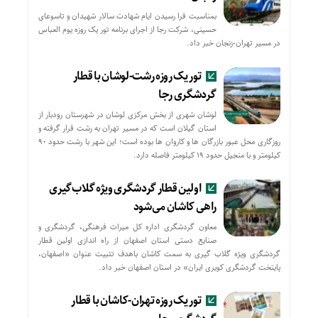
بمناسبت فرا رسیدن ایام شهادت سالار شهیدان و تاسوعای
حسینی، شرکت رجا از اجرای برنامه تور یک روزه یوم العباس
در مسیر تهران-زنجان خبر داد.
تور یک روزه رشت-لوشان با قطار
گردشگری رجا
لوشان شهری از بخش مرکزی لوشان در شهرستان رودبار از
استان گیلان است که در مسیر تهران به رشت قرار گرفته و
روزگاری محل عبور بازرگان ها و کاروان ها بوده است؛ این شهر با رشت حدود ۹۰
کیلومتر و با منجیل حدود ۱۹ کیلومتر فاصله دارد.
اولین قطار گردشگری ویژه گلاب‌گیری
راهی کاشان می‌شود
معاون گردشگری اداره کل میراث فرهنگی، گردشگری و
صنایع دستی استان اصفهان از راه اندازی اولین قطار
گردشگری ویژه گلاب گیری به سمت کاشان باهدف تثبیت عنوان «اصفهان،
پایتخت گردشگری کویری ایران» در استان اصفهان خبر داد.
تور یک روزه تهران-کاشان با قطار