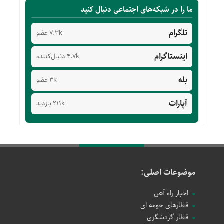
ما را در شبکه‌های اجتماعی دنبال کنید
تلگرام
7.3k عضو
اینستاگرام
4.7k دنبال‌کننده
بله
3k عضو
آپارات
211k بازدید
موضوعات اصلی:
اخبار راه آهن
قطارهای حومه ای
قطار گردشگری