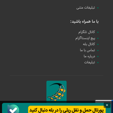
تبلیغات متنی
با ما همراه باشید:
کانال تلگرام
پیج اینستاگرام
کانال بله
تماس با ما
درباره ما
تبلیغات
×
حمل و نقل ریلی
1397 - 1405