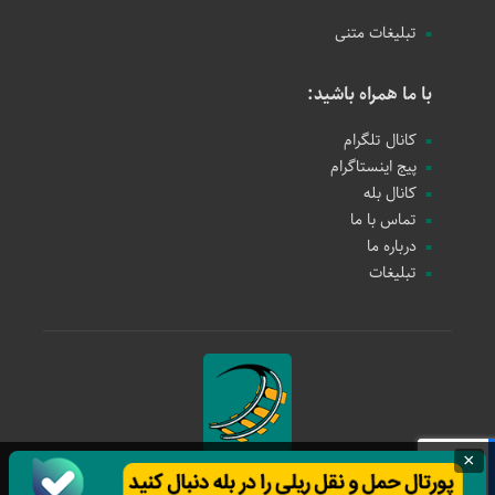
تبلیغات متنی
با ما همراه باشید:
کانال تلگرام
پیج اینستاگرام
کانال بله
تماس با ما
درباره ما
تبلیغات
×
حمل و نقل ریلی
1397 - 1405