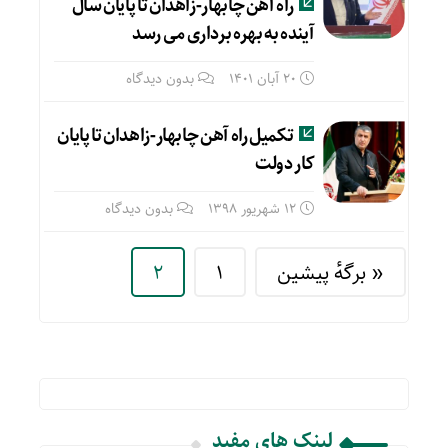
راه آهن چابهار-زاهدان تا پایان سال
آینده به بهره برداری می رسد
20 آبان 1401
بدون دیدگاه
تکمیل راه آهن چابهار-زاهدان تا پایان
کار دولت
12 شهریور 1398
بدون دیدگاه
« برگه‌ٔ پیشین
1
2
لینک های مفید