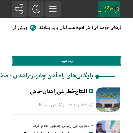
ز قطارهای حومه ای؛ هر آنچه مسافران باید بدانند
پیش فروش بلیت ق
بایگانی‌های راه آهن چابهار-زاهدان - صفحه 2 ا
افتتاح خط ریلی زاهدان-خاش
20 آبان 1401
بدون دیدگاه
معاون اول رییس جمهور اعلام کرد: