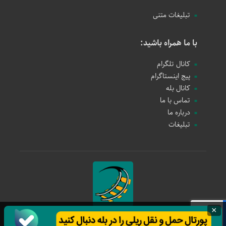
تبلیغات متنی
با ما همراه باشید:
کانال تلگرام
پیج اینستاگرام
کانال بله
تماس با ما
درباره ما
تبلیغات
×
حمل و نقل ریلی
1397 - 1405