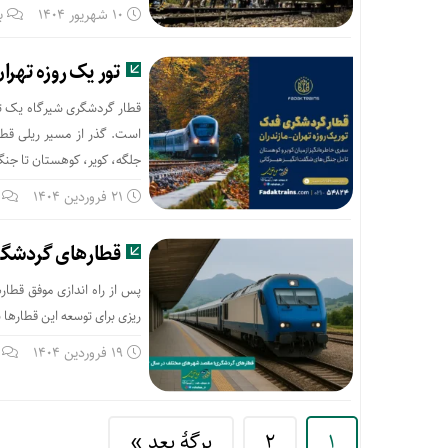
10 شهریور 1404
ب
تور یک روزه تهرا
قطار گردشگری شیرگاه یک تور
است. گذر از مسیر ریلی قطا
جلگه، کویر، کوهستان تا جنگل
21 فروردین 1404
قطارهای گردشگری
پس از راه اندازی موفق قطار
ریزی برای توسعه این قطارها
19 فروردین 1404
1
2
برگهٔ بعد »