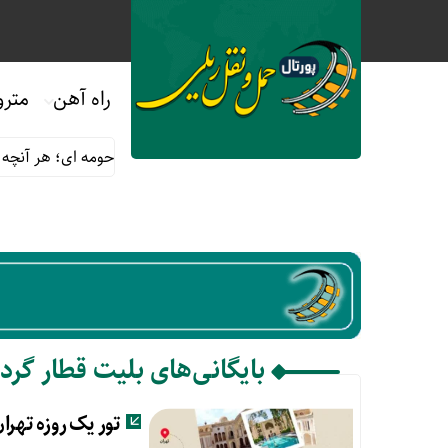
راه آهن
مترو
ه صفر
قوانین و مقررات استفاده از قطارهای حومه ای؛ هر آنچه مساف
بایگانی‌های بلیت قطار گر
تور یک روزه تهرا