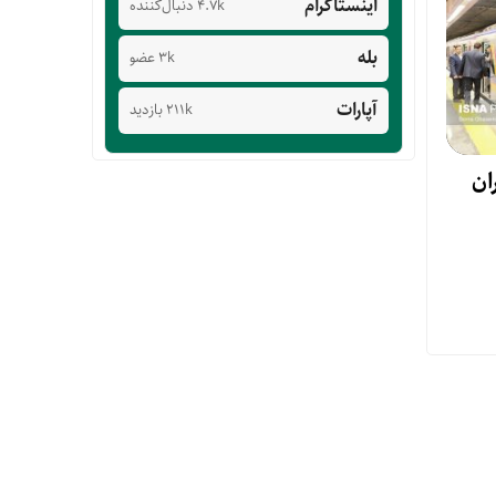
اینستاگرام
4.7k دنبال‌کننده
بله
3k عضو
آپارات
211k بازدید
رو تهران