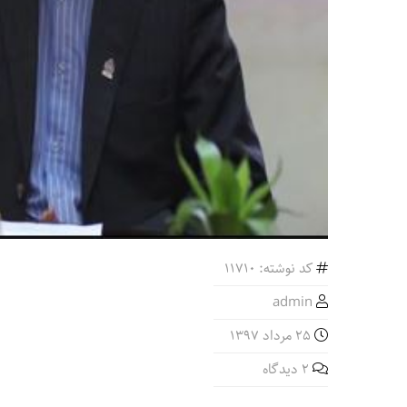
کد نوشته: 11710
admin
25 مرداد 1397
2 دیدگاه