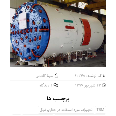
کد نوشته: 12348
سینا کاظمی
23 شهریور 1397
2 دیدگاه
برچسب ها
TBM
تجهیزات مورد استفاده در حفاری تونل