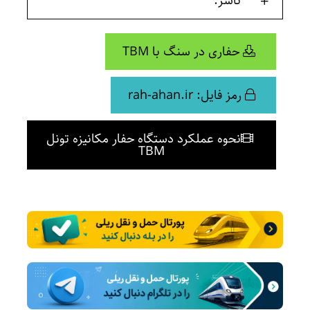
ناشر:
حفاری در سنگ با TBM
رمز فایل: rah-ahan.ir
نحوه عملکرد دستگاه حفار مکانیزه تونل
TBM