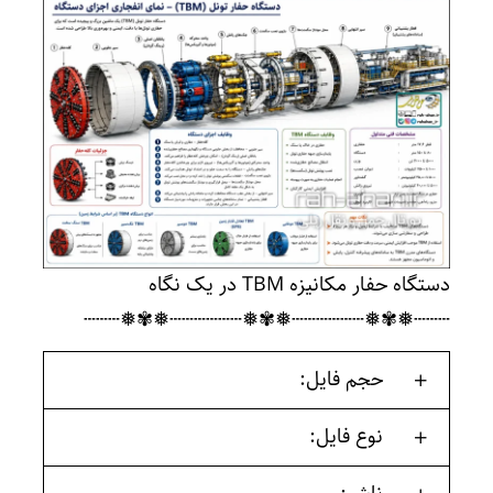
دستگاه حفار مکانیزه TBM در یک نگاه
┄┄┄❅✾❅┄┄┄┄┄┄❅✾❅┄┄┄┄┄┄❅✾❅┄┄┄
حجم فایل:
نوع فایل: