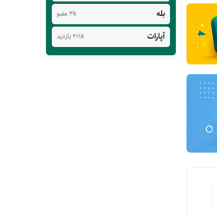
بله
3k عضو
آپارات
211k بازدید