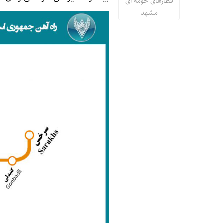
قطارهای حومه ای
مشهد