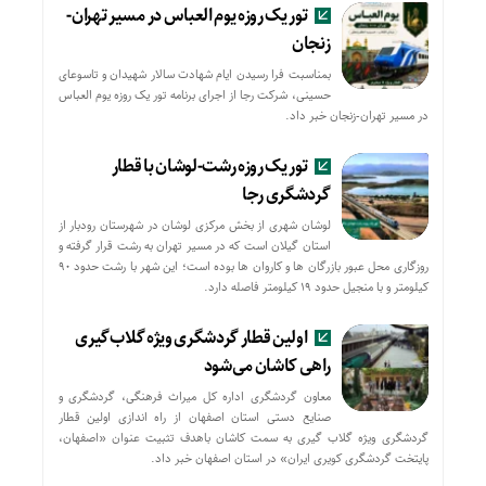
تور یک روزه یوم العباس در مسیر تهران-
زنجان
بمناسبت فرا رسیدن ایام شهادت سالار شهیدان و تاسوعای
حسینی، شرکت رجا از اجرای برنامه تور یک روزه یوم العباس
در مسیر تهران-زنجان خبر داد.
تور یک روزه رشت-لوشان با قطار
گردشگری رجا
لوشان شهری از بخش مرکزی لوشان در شهرستان رودبار از
استان گیلان است که در مسیر تهران به رشت قرار گرفته و
روزگاری محل عبور بازرگان ها و کاروان ها بوده است؛ این شهر با رشت حدود ۹۰
کیلومتر و با منجیل حدود ۱۹ کیلومتر فاصله دارد.
اولین قطار گردشگری ویژه گلاب‌گیری
راهی کاشان می‌شود
معاون گردشگری اداره کل میراث فرهنگی، گردشگری و
صنایع دستی استان اصفهان از راه اندازی اولین قطار
گردشگری ویژه گلاب گیری به سمت کاشان باهدف تثبیت عنوان «اصفهان،
پایتخت گردشگری کویری ایران» در استان اصفهان خبر داد.