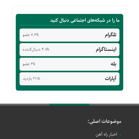
ما را در شبکه‌های اجتماعی دنبال کنید
تلگرام
7.3k عضو
اینستاگرام
4.7k دنبال‌کننده
بله
3k عضو
آپارات
211k بازدید
موضوعات اصلی:
اخبار راه آهن