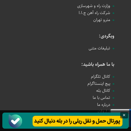
وزارت راه و شهرسازی
شرکت راه آهن ج.ا.ا
مترو تهران
وبگردی:
تبلیغات متنی
با ما همراه باشید:
کانال تلگرام
پیج اینستاگرام
کانال بله
تماس با ما
درباره ما
تبلیغات
×