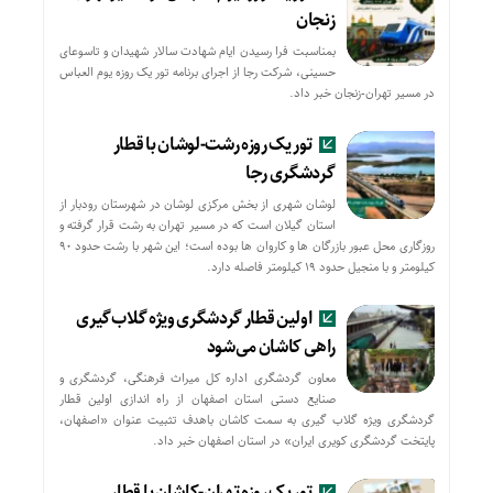
زنجان
بمناسبت فرا رسیدن ایام شهادت سالار شهیدان و تاسوعای
حسینی، شرکت رجا از اجرای برنامه تور یک روزه یوم العباس
در مسیر تهران-زنجان خبر داد.
تور یک روزه رشت-لوشان با قطار
گردشگری رجا
لوشان شهری از بخش مرکزی لوشان در شهرستان رودبار از
استان گیلان است که در مسیر تهران به رشت قرار گرفته و
روزگاری محل عبور بازرگان ها و کاروان ها بوده است؛ این شهر با رشت حدود ۹۰
کیلومتر و با منجیل حدود ۱۹ کیلومتر فاصله دارد.
اولین قطار گردشگری ویژه گلاب‌گیری
راهی کاشان می‌شود
معاون گردشگری اداره کل میراث فرهنگی، گردشگری و
صنایع دستی استان اصفهان از راه اندازی اولین قطار
گردشگری ویژه گلاب گیری به سمت کاشان باهدف تثبیت عنوان «اصفهان،
پایتخت گردشگری کویری ایران» در استان اصفهان خبر داد.
تور یک روزه تهران-کاشان با قطار