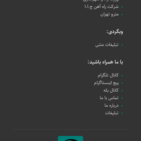
شرکت راه آهن ج.ا.ا
مترو تهران
وبگردی:
تبلیغات متنی
با ما همراه باشید:
کانال تلگرام
پیج اینستاگرام
کانال بله
تماس با ما
درباره ما
تبلیغات