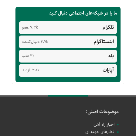
ما را در شبکه‌های اجتماعی دنبال کنید
تلگرام
7.3k عضو
اینستاگرام
4.7k دنبال‌کننده
بله
3k عضو
آپارات
211k بازدید
موضوعات اصلی:
اخبار راه آهن
قطارهای حومه ای