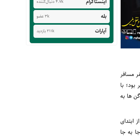
اینستاگرام
4.7k دنبال‌کننده
بله
3k عضو
آپارات
211k بازدید
ت کمی راه آهن توضیح داد: سال گذشته با ۲۹ میلیون و ۶۵۶ هزار و ۸۰۰ نفر مسافر
یم که پیش از این ۲۸ میلیون و ۸۰۰ هزار نفر بود؛ با
گن ها به
 ابتدای
دود ۲۳.۵ میلیون مسافر جا به جا