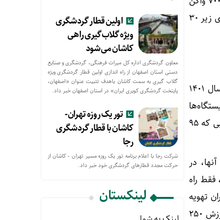
سرویس با کیفیتی به مردم ارائه دهیم. در بخش ارتقای کیفیت و امنیت، از سال ۱۳۹۵ تاکنون، ۷۰۰ واگن
فرسوده بالای ۵۰ سال را از رده خارج کردیم، امروز واگنی که تهویه نداشته باشد نداریم. واگن های زیر ۳۰
اولین قطار گردشگری
ویژه گلاب‌گیری راهی
کاشان می‌شود
معاون گردشگری اداره کل میراث فرهنگی، گردشگری و صنایع
دستی استان اصفهان از راه اندازی اولین قطار گردشگری ویژه
گلاب گیری به سمت کاشان باهدف تثبیت عنوان «اصفهان،
است؛ از این رو در سال ۱۴۰۱
پایتخت گردشگری کویری ایران» در استان اصفهان خبر داد.
ایستگاه‌ها
تور یک روزه تهران-
به‌ویژه تهران- مشهد است که به آسانسور و پله‌برقی تجهیز شده است. همچنین تمام ایستگاه‌هایی که ۹۵
کاشان با قطار گردشگری
رجا
شرکت رجا با اعلام برنامه تور یک روزه مسیر تهران - کاشان از
نها، در
حركت مجدد قطارهای گردشگری خود خبر داد.
 فقط راه
لینکستان
ن تهویه
خراب شود، ۵۰ درصد جریمه به مسافران می دهد. سال گذشته ۲۸۸ پروژه در ایستگاه ها به ارزش ۲۵۰
لینک به شما