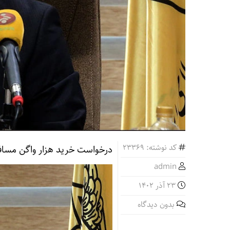
کد نوشته: 23369
درخواست خرید هزار واگن مساف
admin
23 آذر 1402
بدون دیدگاه