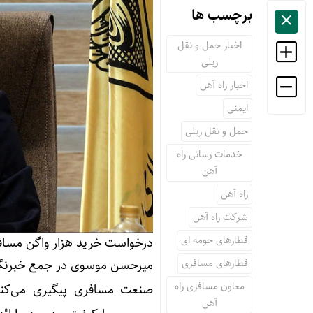
برچسب ها
اخبار حمل و نقل
ریلی
اخبار راه آهن
ایمنی
حمل و نقل ریلی
خدمات رسانی راه
آهن
راه آهن
شرکت راه آهن
قطارهای حومه ای
درخواست خرید هزار واگن مساف
قطارهای مسافری
میرحسن موسوی در جمع خبرنگار
معاون مسافری راه
صنعت مسافری پیگیری می‌کن
آهن