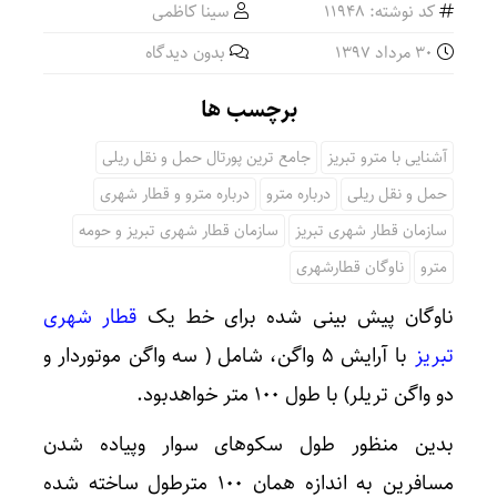
کد نوشته: 11948
سینا کاظمی
30 مرداد 1397
بدون دیدگاه
برچسب ها
آشنایی با مترو تبریز
جامع ترین پورتال حمل و نقل ریلی
حمل و نقل ریلی
درباره مترو
درباره مترو و قطار شهری
سازمان قطار شهری تبریز
سازمان قطار شهری تبریز و حومه
مترو
ناوگان قطارشهری
ناوگان پیش بینی شده برای خط یک
قطار شهری
تبریز
با آرایش ۵ واگن، شامل ( سه واگن موتوردار و
دو واگن تریلر) با طول ۱۰۰ متر خواهدبود.
بدین منظور طول سکوهای سوار وپیاده شدن
مسافرین به اندازه همان ۱۰۰ مترطول ساخته شده