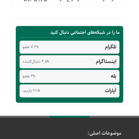
ما را در شبکه‌های اجتماعی دنبال کنید
تلگرام
7.3k عضو
اینستاگرام
4.7k دنبال‌کننده
بله
3k عضو
آپارات
211k بازدید
موضوعات اصلی: