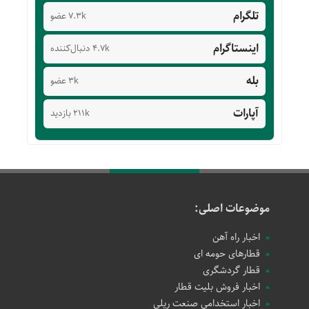
تلگرام
7.3k عضو
اینستاگرام
4.7k دنبال‌کننده
بله
3k عضو
آپارات
211k بازدید
موضوعات اصلی:
اخبار راه آهن
قطارهای حومه ای
قطار گردشگری
اخبار فروش بلیت قطار
اخبار استخدامی صنعت ریلی