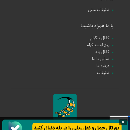
تبلیغات متنی
با ما همراه باشید:
کانال تلگرام
پیج اینستاگرام
کانال بله
تماس با ما
درباره ما
تبلیغات
×
حمل و نقل ریلی
1397 - 1405