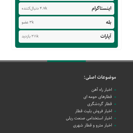
اینستاگرام
4.7k دنبال‌کننده
بله
3k عضو
آپارات
211k بازدید
موضوعات اصلی:
اخبار راه آهن
قطارهای حومه ای
قطار گردشگری
اخبار فروش بلیت قطار
اخبار استخدامی صنعت ریلی
اخبار مترو و قطار شهری