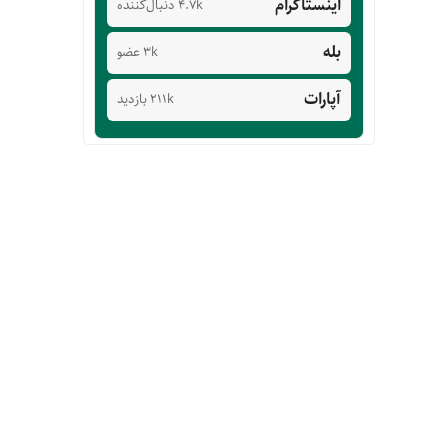
اینستاگرام
4.7k دنبال‌کننده
بله
3k عضو
آپارات
211k بازدید