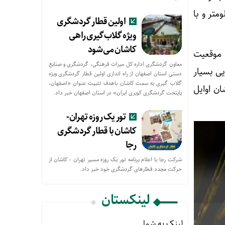
ور بازرگان ها و کاروان ها بوده است؛ این شهر با رشت حدود ۹۰ کیلومتر و با
اولین قطار گردشگری
ویژه گلاب‌گیری راهی
کاشان می‌شود
 موقعیت
معاون گردشگری اداره کل میراث فرهنگی، گردشگری و صنایع
یی بسیار
دستی استان اصفهان از راه اندازی اولین قطار گردشگری ویژه
گلاب گیری به سمت کاشان باهدف تثبیت عنوان «اصفهان،
ان اوایل
پایتخت گردشگری کویری ایران» در استان اصفهان خبر داد.
تور یک روزه تهران-
کاشان با قطار گردشگری
رجا
شرکت رجا با اعلام برنامه تور یک روزه مسیر تهران - کاشان از
حركت مجدد قطارهای گردشگری خود خبر داد.
لینکستان
لینک به شما