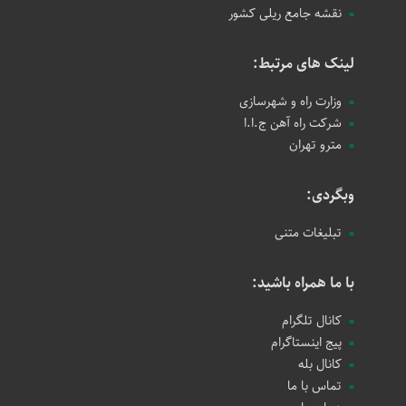
نقشه جامع ریلی کشور
لینک های مرتبط:
وزارت راه و شهرسازی
شرکت راه آهن ج.ا.ا
مترو تهران
وبگردی:
تبلیغات متنی
با ما همراه باشید:
کانال تلگرام
پیج اینستاگرام
کانال بله
تماس با ما