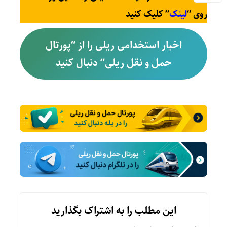
روی “
لینک
” کلیک کنید
اخبار استخدامی ریلی را از “پورتال
حمل و نقل ریلی” دنبال کنید
این مطلب را به اشتراک بگذارید