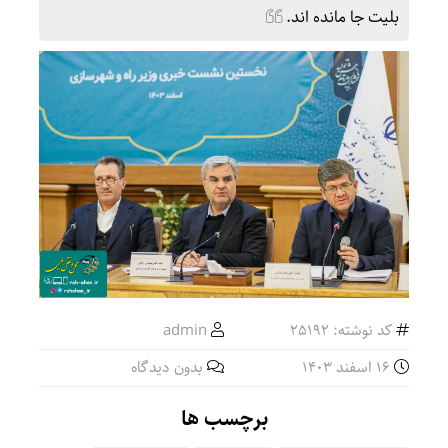
بلیت جا مانده اند.
کد نوشته: 25192
admin
16 اسفند 1403
بدون دیدگاه
برچسب ها