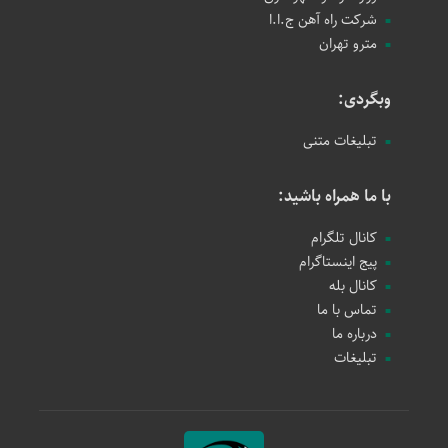
شرکت راه آهن ج.ا.ا
مترو تهران
وبگردی:
تبلیغات متنی
با ما همراه باشید:
کانال تلگرام
پیج اینستاگرام
کانال بله
تماس با ما
درباره ما
تبلیغات