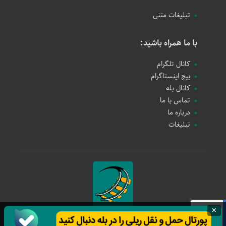
تبلیغات متنی
با ما همراه باشید:
کانال تلگرام
پیج اینستاگرام
کانال بله
تماس با ما
درباره ما
تبلیغات
×
حمل و نقل ریلی
1397 - 1405