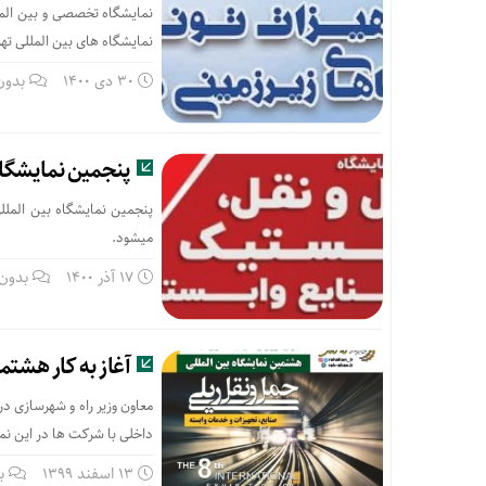
نمایشگاه های بین المللی تهر
30 دی 1400
بدون
پنجمین نمایشگاه
پنجمین نمایشگاه بین الملل
میشود.
17 آذر 1400
بدون 
آغاز به کار هشتم
معاون وزیر راه و شهرسازی د
داخلی با شرکت ها در این نم
13 اسفند 1399
ب