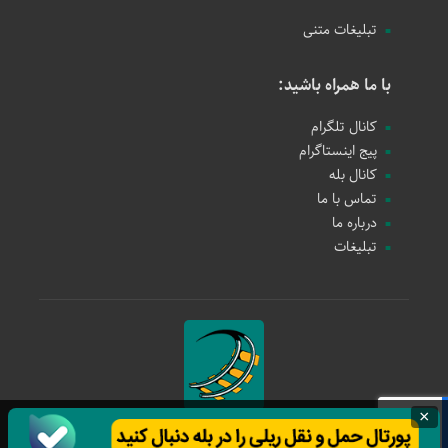
تبلیغات متنی
با ما همراه باشید:
کانال تلگرام
پیج اینستاگرام
کانال بله
تماس با ما
درباره ما
تبلیغات
×
حمل و نقل ریلی
1397 - 1405