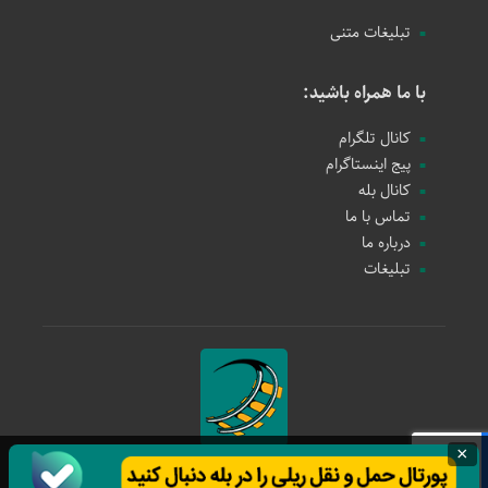
تبلیغات متنی
با ما همراه باشید:
کانال تلگرام
پیج اینستاگرام
کانال بله
تماس با ما
درباره ما
تبلیغات
×
حمل و نقل ریلی
1397 - 1405