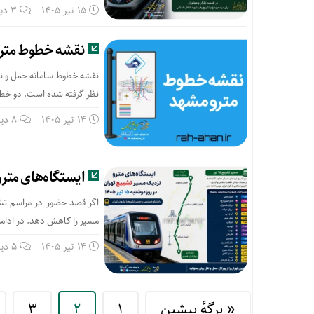
15 تیر 1405
3 دیدگاه
نقشه خطوط متر
نظر گرفته شده است. دو خط ا
14 تیر 1405
8 دیدگاه
ایستگاه‌های مترو نز
مسیر را کاهش دهد. در ادامه
14 تیر 1405
5 دیدگاه
« برگه‌ٔ پیشین
1
2
3