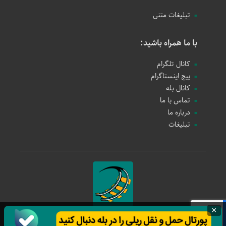
تبلیغات متنی
با ما همراه باشید:
کانال تلگرام
پیج اینستاگرام
کانال بله
تماس با ما
درباره ما
تبلیغات
×
حمل و نقل ریلی
1397 - 1405