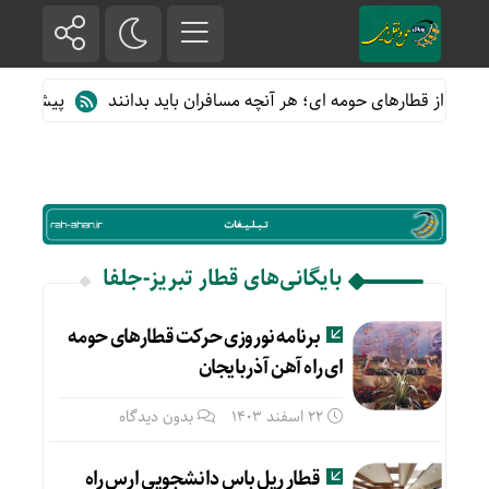
اده از قطارهای حومه ای؛ هر آنچه مسافران باید بدانند
پیش فروش بل
بایگانی‌های قطار تبریز-جلفا
برنامه نوروزی حرکت قطارهای حومه
ای راه آهن آذربایجان
22 اسفند 1403
بدون دیدگاه
قطار ریل باس دانشجویی ارس راه