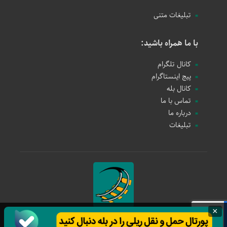
تبلیغات متنی
با ما همراه باشید:
کانال تلگرام
پیج اینستاگرام
کانال بله
تماس با ما
درباره ما
تبلیغات
×
حمل و نقل ریلی
1397 - 1405