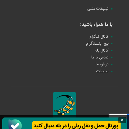
تبلیغات متنی
با ما همراه باشید:
کانال تلگرام
پیج اینستاگرام
کانال بله
تماس با ما
درباره ما
تبلیغات
×
حمل و نقل ریلی
1397 - 1405