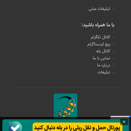
تبلیغات متنی
با ما همراه باشید:
کانال تلگرام
پیج اینستاگرام
کانال بله
تماس با ما
درباره ما
تبلیغات
×
حمل و نقل ریلی
1397 - 1405