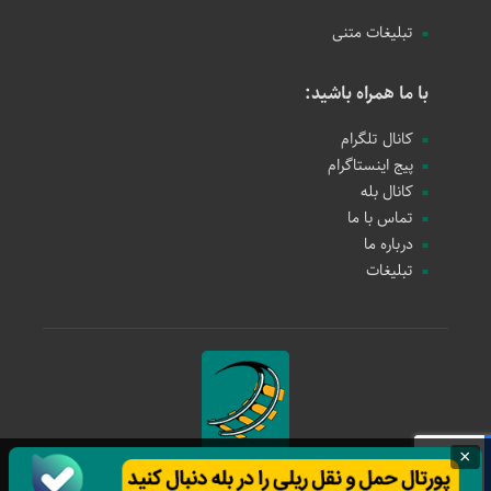
تبلیغات متنی
با ما همراه باشید:
کانال تلگرام
پیج اینستاگرام
کانال بله
تماس با ما
درباره ما
تبلیغات
×
حمل و نقل ریلی
1397 - 1405