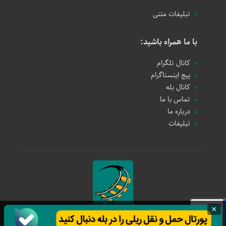
تبلیغات متنی
با ما همراه باشید:
کانال تلگرام
پیج اینستاگرام
کانال بله
تماس با ما
درباره ما
تبلیغات
×
حمل و نقل ریلی
1397 - 1405