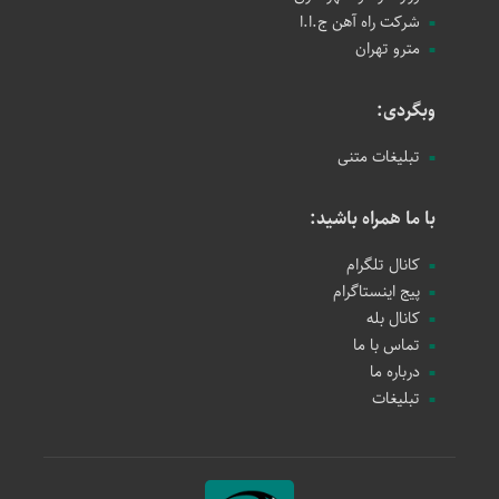
شرکت راه آهن ج.ا.ا
مترو تهران
وبگردی:
تبلیغات متنی
با ما همراه باشید:
کانال تلگرام
پیج اینستاگرام
کانال بله
تماس با ما
درباره ما
تبلیغات