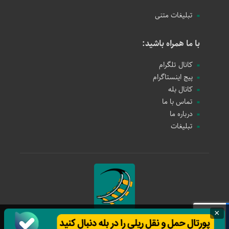
تبلیغات متنی
با ما همراه باشید:
کانال تلگرام
پیج اینستاگرام
کانال بله
تماس با ما
درباره ما
تبلیغات
×
حمل و نقل ریلی
1397 - 1405