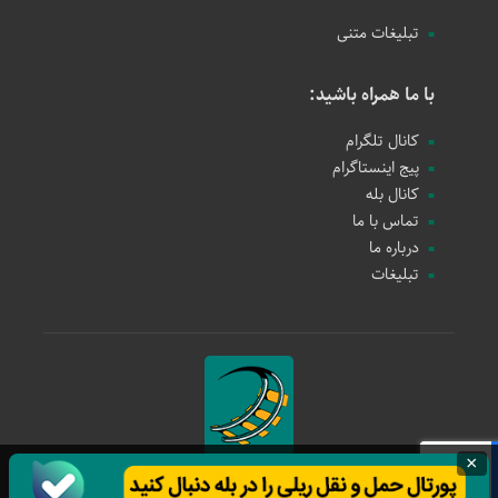
تبلیغات متنی
با ما همراه باشید:
کانال تلگرام
پیج اینستاگرام
کانال بله
تماس با ما
درباره ما
تبلیغات
×
حمل و نقل ریلی
1397 - 1405