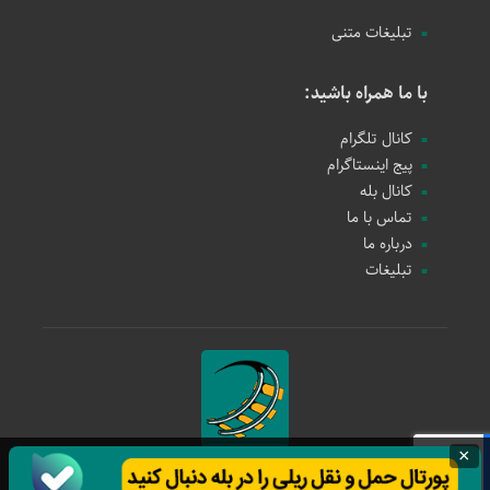
تبلیغات متنی
با ما همراه باشید:
کانال تلگرام
پیج اینستاگرام
کانال بله
تماس با ما
درباره ما
تبلیغات
×
حمل و نقل ریلی
1397 - 1405