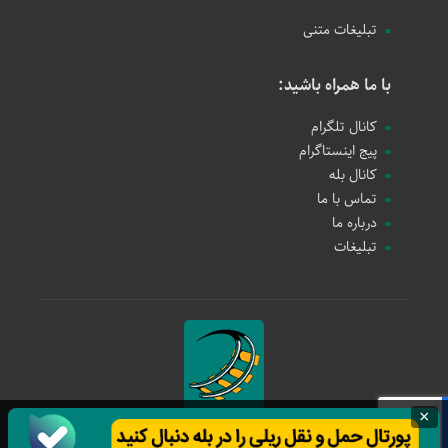
تبلیغات متنی
با ما همراه باشید:
کانال تلگرام
پیج اینستاگرام
کانال بله
تماس با ما
درباره ما
تبلیغات
×
حمل و نقل ریلی
1397 - 1405