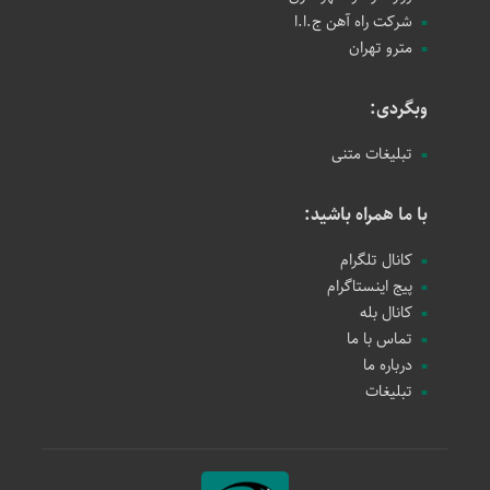
شرکت راه آهن ج.ا.ا
مترو تهران
وبگردی:
تبلیغات متنی
با ما همراه باشید:
کانال تلگرام
پیج اینستاگرام
کانال بله
تماس با ما
درباره ما
تبلیغات