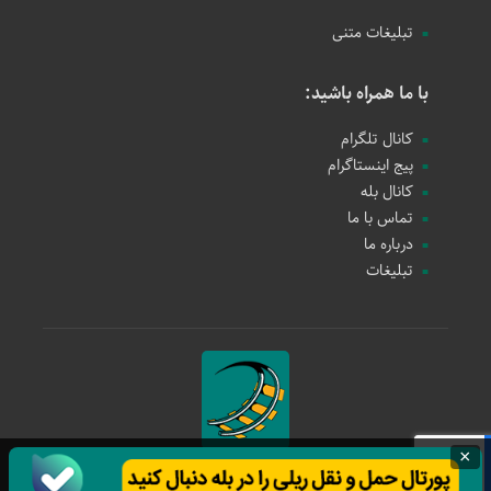
تبلیغات متنی
با ما همراه باشید:
کانال تلگرام
پیج اینستاگرام
کانال بله
تماس با ما
درباره ما
تبلیغات
×
حمل و نقل ریلی
1397 - 1405