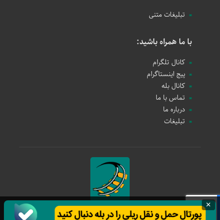
تبلیغات متنی
با ما همراه باشید:
کانال تلگرام
پیج اینستاگرام
کانال بله
تماس با ما
درباره ما
تبلیغات
×
حمل و نقل ریلی
1397 - 1405