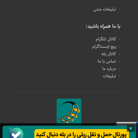
تبلیغات متنی
با ما همراه باشید:
کانال تلگرام
پیج اینستاگرام
کانال بله
تماس با ما
درباره ما
تبلیغات
×
حمل و نقل ریلی
1397 - 1405